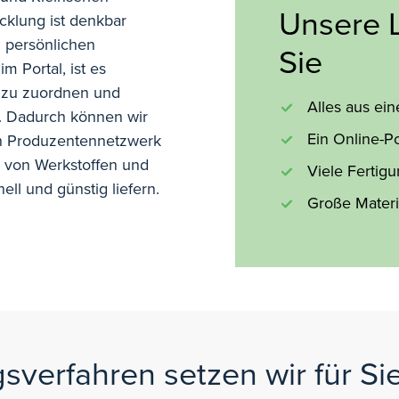
Unsere L
icklung ist denkbar
 persönlichen
Sie
m Portal, ist es
 zu zuordnen und
Alles aus ei
n. Dadurch können wir
Ein Online-Po
en Produzentennetzwerk
e von Werkstoffen und
Viele Fertig
ll und günstig liefern.
Große Materi
verfahren setzen wir für Sie