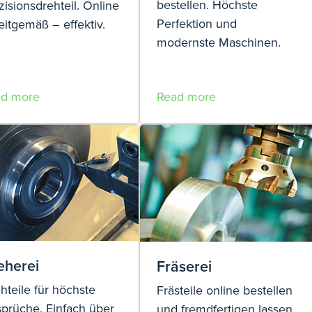
bestellen. Höchste
zisionsdrehteil. Online
Perfektion und
eitgemäß – effektiv.
modernste Maschinen.
ad more
Read more
eherei
Fräserei
hteile für höchste
Frästeile online bestellen
prüche. Einfach über
und fremdfertigen lassen.