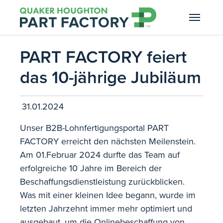
Skip to main navigation
Skip to main content
Skip to page footer
PART FACTORY feiert
das 10-jährige Jubiläum
31.01.2024
Unser B2B-Lohnfertigungsportal PART
FACTORY erreicht den nächsten Meilenstein.
Am 01.Februar 2024 durfte das Team auf
erfolgreiche 10 Jahre im Bereich der
Beschaffungsdienstleistung zurückblicken.
Was mit einer kleinen Idee begann, wurde im
letzten Jahrzehnt immer mehr optimiert und
ausgebaut, um die Onlinebeschaffung von